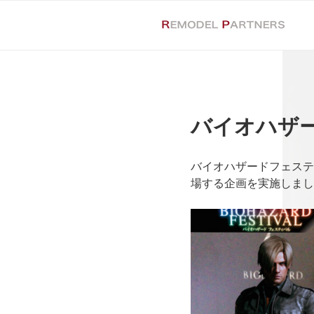
コ
ン
テ
ン
ツ
へ
ス
バイオハザ
キ
ッ
プ
バイオハザードフェステ
場する企画を実施しまし