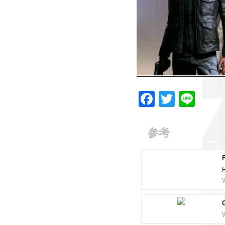
F
T
Li
a
wi
n
c
tt
e
参考
e
er
b
o
o
k