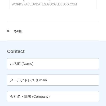
WORKSPACEUPDATES.GOOGLEBLOG.COM
カ
その他
テ
ゴ
リ
ー
Contact