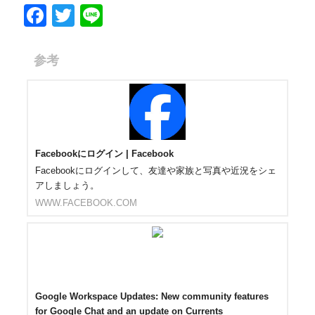
F
T
Li
a
wi
n
c
tt
e
参考
e
er
b
o
o
Facebookにログイン | Facebook
k
Facebookにログインして、友達や家族と写真や近況をシェ
アしましょう。
WWW.FACEBOOK.COM
Google Workspace Updates: New community features
for Google Chat and an update on Currents