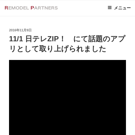
コ
メニュー
ン
テ
ン
投
2016年11月9日
ツ
稿
11/1 日テレZIP！ にて話題のアプ
へ
日:
ス
リとして取り上げられました
キ
ッ
プ