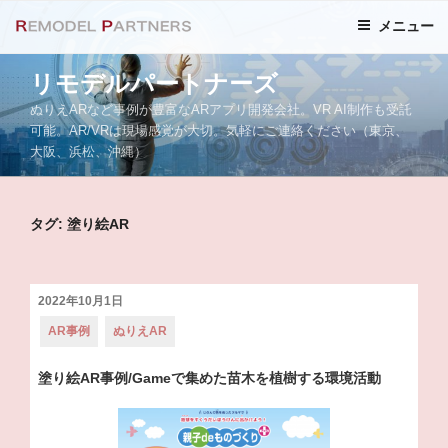
コ
メニュー
ン
テ
リモデルパートナーズ
ン
ツ
ぬりえARなど事例が豊富なARアプリ開発会社。VR AI制作も受託
へ
可能。AR/VRは現場感覚が大切。気軽にご連絡ください（東京、
大阪、浜松、沖縄）
ス
キ
ッ
タグ: 塗り絵AR
プ
投
2022年10月1日
稿
カ
AR事例
ぬりえAR
日:
テ
ゴ
リ
塗り絵AR事例/Gameで集めた苗木を植樹する環境活動
ー: