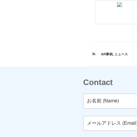
b
o
o
k
カ
AR事例
,
ニュース
テ
ゴ
リ
ー
Contact