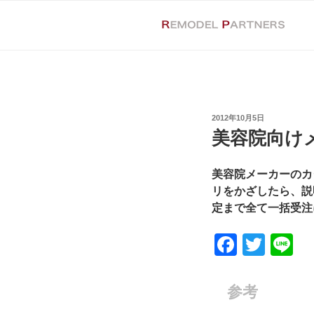
コ
ン
テ
ン
ツ
へ
ス
投
2012年10月5日
キ
稿
美容院向け
日:
ッ
プ
美容院メーカーのカ
リをかざしたら、説
定まで全て一括受注
F
T
Li
a
wi
n
c
tt
e
参考
e
er