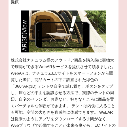
ー:
提供
株式会社ナチュラム様のアウトドア商品を購入前に実物大
で確認ができるWebARサービスを提供させて頂きました。
WebARは、ナチュラムECサイトをスマートフォンから閲
覧した際に、商品カートの下に設置された緑色の
「360°AR(3D) テントや自宅で試し置き」ボタンをタップ
し、床などの平面を認識させる方法で、実際のテントの周
辺、自宅のベランダ、お庭など、好きなところに商品を置
くバーチャルな体験ができます。 テントは内側に入ること
も可能。空間の大きさを直感的に体感できます。 WebAR
は従来のようにアプリをダウンロードする手間がなく、
Webブラウザで起動することが出来る事から、ECサイトの