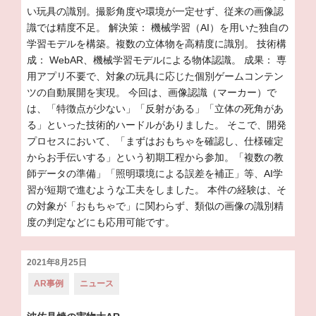
い玩具の識別。撮影角度や環境が一定せず、従来の画像認
識では精度不足。 解決策： 機械学習（AI）を用いた独自の
学習モデルを構築。複数の立体物を高精度に識別。 技術構
成： WebAR、機械学習モデルによる物体認識。 成果： 専
用アプリ不要で、対象の玩具に応じた個別ゲームコンテン
ツの自動展開を実現。 今回は、画像認識（マーカー）で
は、「特徴点が少ない」「反射がある」「立体の死角があ
る」といった技術的ハードルがありました。 そこで、開発
プロセスにおいて、「まずはおもちゃを確認し、仕様確定
からお手伝いする」という初期工程から参加。「複数の教
師データの準備」「照明環境による誤差を補正」等、AI学
習が短期で進むような工夫をしました。 本件の経験は、そ
の対象が「おもちゃで」に関わらず、類似の画像の識別精
度の判定などにも応用可能です。
投
2021年8月25日
稿
カ
AR事例
ニュース
日:
テ
ゴ