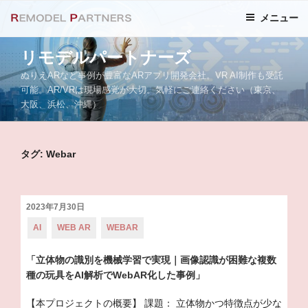
コ
メニュー
ン
テ
リモデルパートナーズ
ン
ツ
ぬりえARなど事例が豊富なARアプリ開発会社。VR AI制作も受託
へ
可能。AR/VRは現場感覚が大切。気軽にご連絡ください（東京、
大阪、浜松、沖縄）
ス
キ
ッ
タグ: Webar
プ
投
2023年7月30日
稿
カ
AI
WEB AR
WEBAR
日:
テ
ゴ
リ
「立体物の識別を機械学習で実現｜画像認識が困難な複数
ー:
種の玩具をAI解析でWebAR化した事例」
【本プロジェクトの概要】 課題： 立体物かつ特徴点が少な