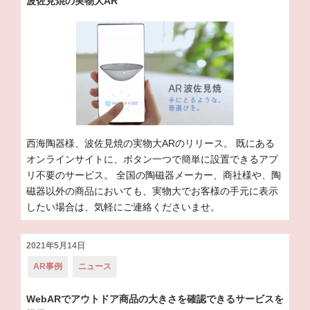
リ
波佐見焼の実物大AR
ー:
西海陶器様、波佐見焼の実物大ARのリリース。 既にある
オンラインサイトに、ボタン一つで簡単に設置できるアプ
リ不要のサービス。 全国の陶磁器メーカー、商社様や、陶
磁器以外の商品においても、実物大でお客様の手元に表示
したい場合は、気軽にご連絡くださいませ。
投
2021年5月14日
稿
カ
AR事例
ニュース
日:
テ
ゴ
リ
WebARでアウトドア商品の大きさを確認できるサービスを