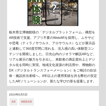
栃木県立博物館様の「デジタルプラットフォーム」構想を
AR技術で支援。アプリ不要のWebARを採用し、ムササビ
や恐竜（ティラノサウルス、アロサウルス）などが展示品
と連動して360度空間に現れる、没入感の高い体験型コン
テンツを開発しました。日光山内のジオラマ解説ARなど、
リアル展示の魅力を引き出し、来館者の満足度向上とデジ
タル化を同時に実現。地域文化資源の利活用や、博物館の
DX（デジタルトランスフォーメーション）をご検討の自治
体・施設担当者様へ。8年以上の運用実績を誇る弊社の安定
したARソリューションが、新たな学びの形を提案します。
投
2024年6月5日
稿
カ
タ
AR
WEBAR
日:
テ
グ: