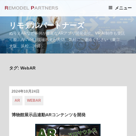
コ
メニュー
ン
テ
リモデルパートナーズ
ン
ツ
ぬりえARなど事例が豊富なARアプリ開発会社。VR AI制作も受託
へ
可能。AR/VRは現場感覚が大切。気軽にご連絡ください（東京、
大阪、浜松、沖縄）
ス
キ
ッ
タグ: WebAR
プ
投
2024年10月24日
稿
カ
タ
AR
WEBAR
日:
テ
グ:
ゴ
リ
博物館展示品連動ARコンテンツを開発
ー: