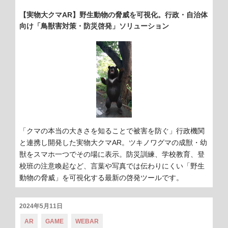
ゴ
リ
【実物大クマAR】野生動物の脅威を可視化。行政・自治体
ー:
向け「鳥獣害対策・防災啓発」ソリューション
「クマの本当の大きさを知ることで被害を防ぐ」行政機関
と連携し開発した実物大クマAR。ツキノワグマの成獣・幼
獣をスマホ一つでその場に表示。防災訓練、学校教育、登
校班の注意喚起など、言葉や写真では伝わりにくい「野生
動物の脅威」を可視化する最新の啓発ツールです。
投
2024年5月11日
稿
カ
タ
AR
GAME
WEBAR
日:
テ
グ: