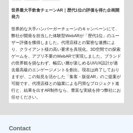
ゴ
リ
世界最大手飲食チェーンAR｜歴代1位の評価を得た企画開
ー:
発力
世界的な大手ハンバーガーチェーンのキャンペーンにて、
弊社が開発を担当した体験型WebARが「歴代1位」のユー
ザー評価を獲得しました。代理店様との緊密な連携によ
り、クライアント様の高い要求を具現化。3D空間での探索
ゲームを、アプリ不要のWebARで実現しました。ブランド
の世界観を損なわず、幅広い層が楽しめるUI/UX設計が過
去最高級のエンゲージメントを創出。現在は終了しており
ますが、この知見を活かした「集客・販促AR」のご提案が
可能です。代理店様との協業による円滑なプロジェクト進
行と、結果を出すAR制作なら、豊富な実績を持つ弊社にお
任せください。
Contact