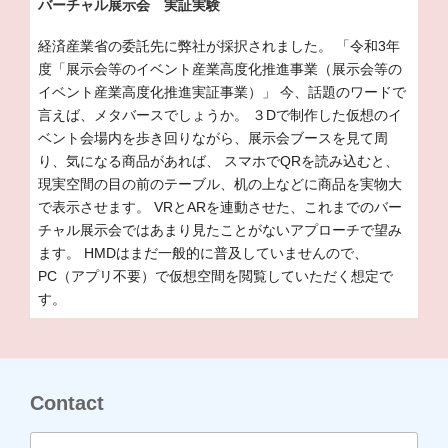
リ
バーチャル展示会 実証実験
ー:
経済産業省の委託先に弊社が採択されました。 「令和3年
度「展示会等のイベント産業高度化推進事業（展示会等の
イベント産業高度化推進実証事業）」 今、話題のワードで
言えば、メタバースでしょうか。 ３Dで制作した仮想のイ
ベント会場内を歩き回りながら、展示会ブースを見て周
り、気になる商品があれば、 スマホでQRを読み込むと、
現実空間の目の前のテーブル、机の上などに商品を実物大
で表示させます。 VRとARを連動させた、これまでのバー
チャル展示会ではあまり見たことがないアプローチで望み
ます。 HMDはまだ一般的に普及していませんので、
PC（アプリ不要）で仮想空間を閲覧していただく想定で
す。
Contact