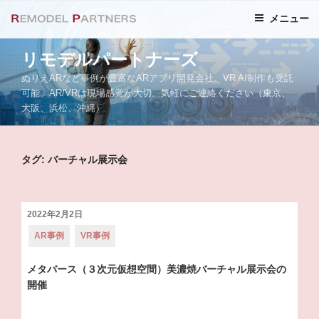
コ
メニュー
ン
テ
リモデルパートナーズ
ン
ツ
ぬりえARなど事例が豊富なARアプリ開発会社。VR AI制作も受託
へ
可能。AR/VRは現場感覚が大切。気軽にご連絡ください（東京、
大阪、浜松、沖縄）
ス
キ
ッ
タグ: バーチャル展示会
プ
投
2022年2月2日
稿
カ
AR事例
VR事例
日:
テ
ゴ
リ
メタバース（３次元仮想空間）美濃焼バーチャル展示会の
ー:
開催