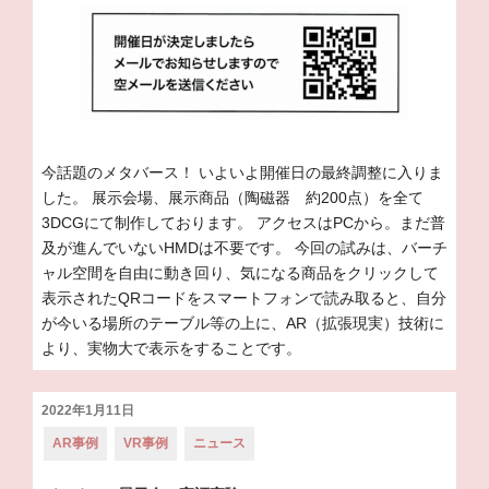
今話題のメタバース！ いよいよ開催日の最終調整に入りま
した。 展示会場、展示商品（陶磁器 約200点）を全て
3DCGにて制作しております。 アクセスはPCから。まだ普
及が進んでいないHMDは不要です。 今回の試みは、バーチ
ャル空間を自由に動き回り、気になる商品をクリックして
表示されたQRコードをスマートフォンで読み取ると、自分
が今いる場所のテーブル等の上に、AR（拡張現実）技術に
より、実物大で表示をすることです。
投
2022年1月11日
稿
カ
AR事例
VR事例
ニュース
日:
テ
ゴ